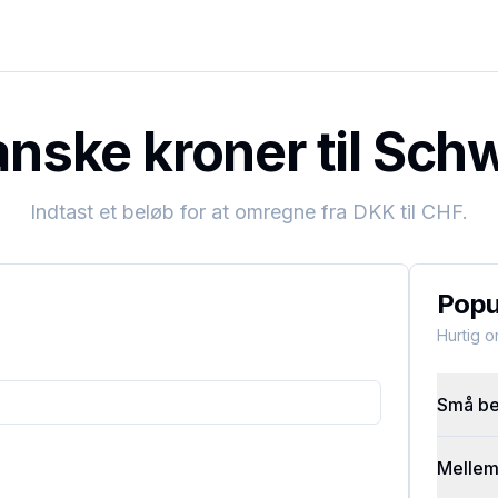
ske kroner til Sch
Indtast et beløb for at omregne fra
DKK
til
CHF
.
Popu
Hurtig 
Små bel
Mellems