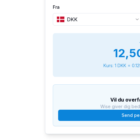
Fra
DKK
12,5
Kurs: 1
DKK
=
0.1
Vil du over
Wise giver dig be
Send pe