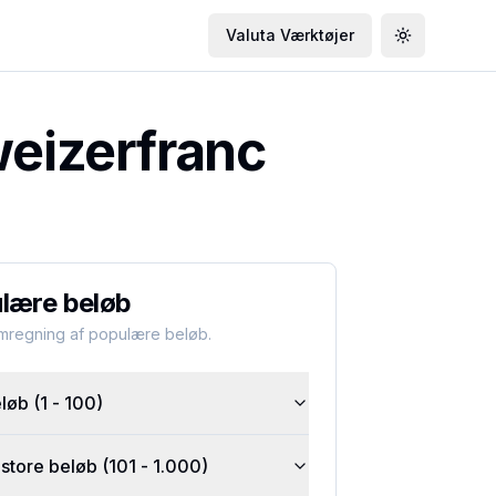
Valuta Værktøjer
Toggle the
weizerfranc
lære beløb
omregning af populære beløb.
øb (1 - 100)
tore beløb (101 - 1.000)