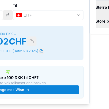
Til
Større 
CHF
Store 
100
DKK
=
02
CHF
250
CHF
(Dato:
6.8.2026
)
føre
100
DKK
til
CHF
?
dre vekselkurser end banken.
nge med Wise