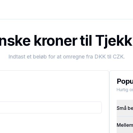
ske kroner til Tjekk
Indtast et beløb for at omregne fra
DKK
til
CZK
.
Popu
Hurtig 
Små bel
Mellems