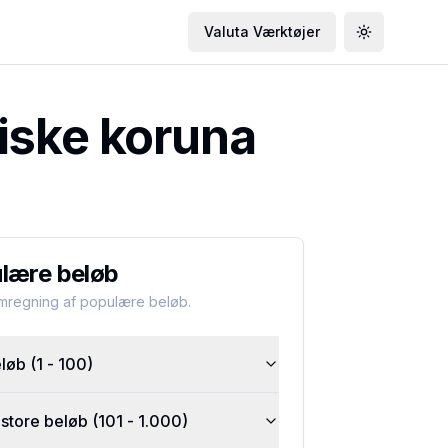
Valuta Værktøjer
Toggle the
iske koruna
lære beløb
omregning af populære beløb.
øb (1 - 100)
tore beløb (101 - 1.000)