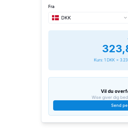
Fra
DKK
323,
Kurs: 1
DKK
=
3.2
Vil du over
Wise giver dig be
Send pe