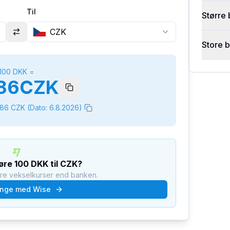
Til
Større 
CZK
Store 
100
DKK
=
86
CZK
386
CZK
(Dato:
6.8.2026
)
føre
100
DKK
til
CZK
?
dre vekselkurser end banken.
nge med Wise