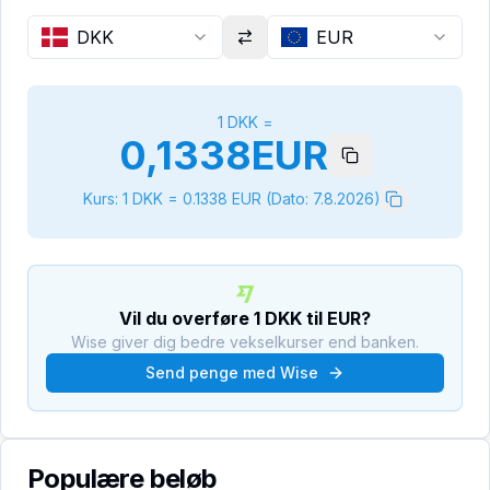
DKK
EUR
1
DKK
=
0,1338
EUR
Kurs: 1
DKK
=
0.1338
EUR
(Dato:
7.8.2026
)
Vil du overføre
1
DKK
til
EUR
?
Wise giver dig bedre vekselkurser end banken.
Send penge med Wise
Populære beløb