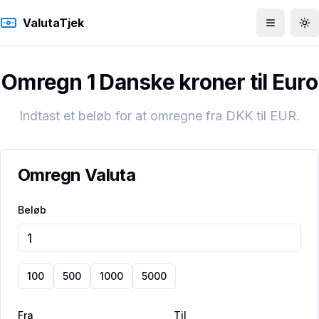
ValutaTjek
Åbn men
To
Omregn 1 Danske kroner til Euro
Indtast et beløb for at omregne fra
DKK
til
EUR
.
Omregn Valuta
Beløb
100
500
1000
5000
Fra
Til