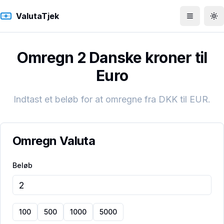
ValutaTjek
Åbn men
To
Omregn 2 Danske kroner til
Euro
Indtast et beløb for at omregne fra
DKK
til
EUR
.
Omregn Valuta
Beløb
100
500
1000
5000