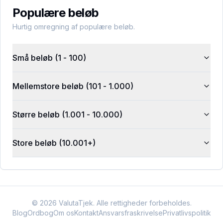
Populære beløb
Hurtig omregning af populære beløb.
Små beløb (1 - 100)
Mellemstore beløb (101 - 1.000)
Større beløb (1.001 - 10.000)
Store beløb (10.001+)
©
2026
ValutaTjek. Alle rettigheder forbeholdes.
Blog
Ordbog
Om os
Kontakt
Ansvarsfraskrivelse
Privatlivspolitik