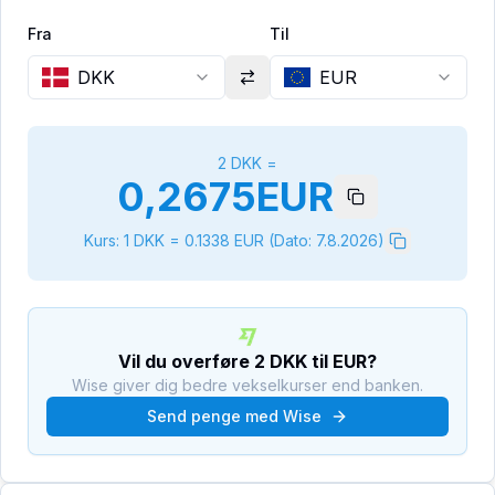
Fra
Til
DKK
EUR
2
DKK
=
0,2675
EUR
Kurs: 1
DKK
=
0.1338
EUR
(Dato:
7.8.2026
)
Vil du overføre
2
DKK
til
EUR
?
Wise giver dig bedre vekselkurser end banken.
Send penge med Wise