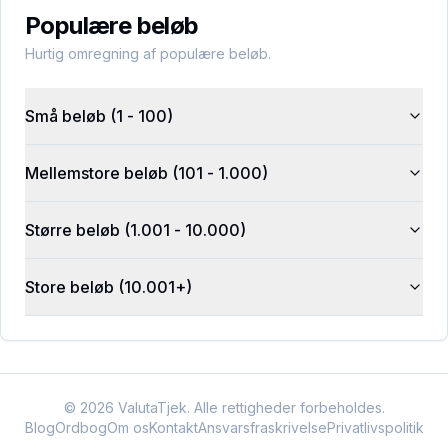
Populære beløb
Hurtig omregning af populære beløb.
Små beløb (1 - 100)
Mellemstore beløb (101 - 1.000)
Større beløb (1.001 - 10.000)
Store beløb (10.001+)
©
2026
ValutaTjek. Alle rettigheder forbeholdes.
Blog
Ordbog
Om os
Kontakt
Ansvarsfraskrivelse
Privatlivspolitik