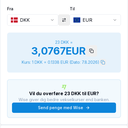
Fra
Til
DKK
EUR
23
DKK
=
3,0767
EUR
Kurs: 1
DKK
=
0.1338
EUR
(Dato:
7.8.2026
)
Vil du overføre
23
DKK
til
EUR
?
Wise giver dig bedre vekselkurser end banken.
Send penge med Wise