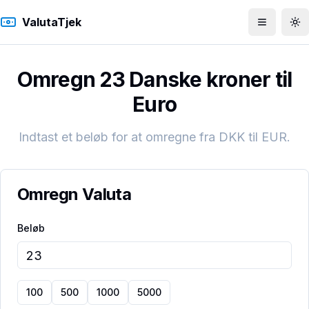
ValutaTjek
Åbn men
To
Omregn 23 Danske kroner til
Euro
Indtast et beløb for at omregne fra
DKK
til
EUR
.
Omregn Valuta
Beløb
100
500
1000
5000