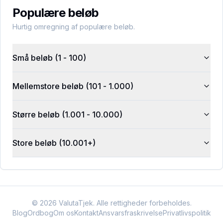
Populære beløb
Hurtig omregning af populære beløb.
Små beløb (1 - 100)
Mellemstore beløb (101 - 1.000)
Større beløb (1.001 - 10.000)
Store beløb (10.001+)
©
2026
ValutaTjek. Alle rettigheder forbeholdes.
Blog
Ordbog
Om os
Kontakt
Ansvarsfraskrivelse
Privatlivspolitik