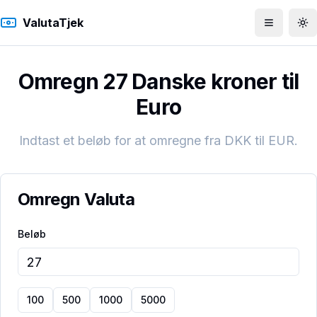
ValutaTjek
Åbn men
To
Omregn 27 Danske kroner til
Euro
Indtast et beløb for at omregne fra
DKK
til
EUR
.
Omregn Valuta
Beløb
100
500
1000
5000