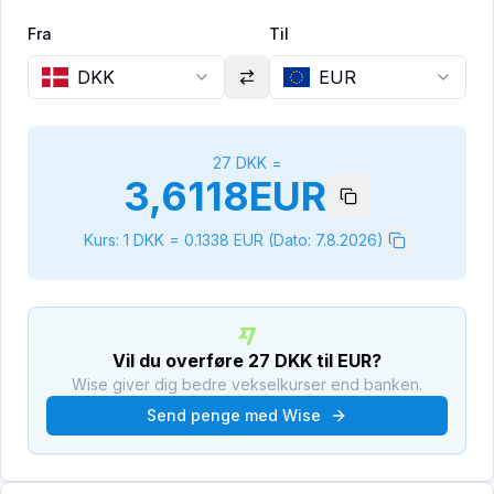
Fra
Til
DKK
EUR
27
DKK
=
3,6118
EUR
Kurs: 1
DKK
=
0.1338
EUR
(Dato:
7.8.2026
)
Vil du overføre
27
DKK
til
EUR
?
Wise giver dig bedre vekselkurser end banken.
Send penge med Wise