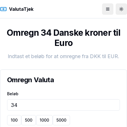
ValutaTjek
Åbn men
To
Omregn 34 Danske kroner til
Euro
Indtast et beløb for at omregne fra
DKK
til
EUR
.
Omregn Valuta
Beløb
100
500
1000
5000