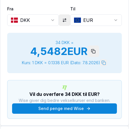
Fra
Til
DKK
EUR
34
DKK
=
4,5482
EUR
Kurs: 1
DKK
=
0.1338
EUR
(Dato:
7.8.2026
)
Vil du overføre
34
DKK
til
EUR
?
Wise giver dig bedre vekselkurser end banken.
Send penge med Wise