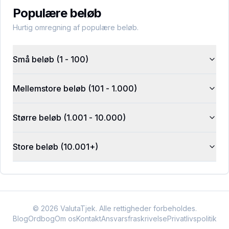
Populære beløb
Hurtig omregning af populære beløb.
Små beløb (1 - 100)
Mellemstore beløb (101 - 1.000)
Større beløb (1.001 - 10.000)
Store beløb (10.001+)
©
2026
ValutaTjek. Alle rettigheder forbeholdes.
Blog
Ordbog
Om os
Kontakt
Ansvarsfraskrivelse
Privatlivspolitik