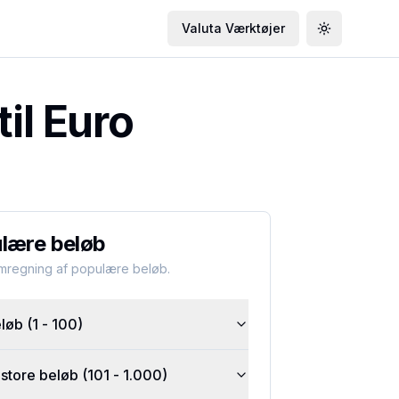
Valuta Værktøjer
Toggle the
il Euro
lære beløb
omregning af populære beløb.
øb (1 - 100)
tore beløb (101 - 1.000)