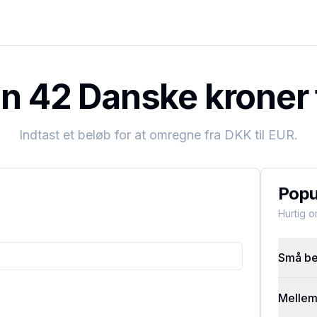
 42 Danske kroner t
Indtast et beløb for at omregne fra
DKK
til
EUR
.
Popu
Hurtig 
Små bel
Mellems