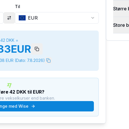
Til
Større 
EUR
Store 
42
DKK
=
83
EUR
338
EUR
(Dato:
7.8.2026
)
rføre
42
DKK
til
EUR
?
dre vekselkurser end banken.
nge med Wise