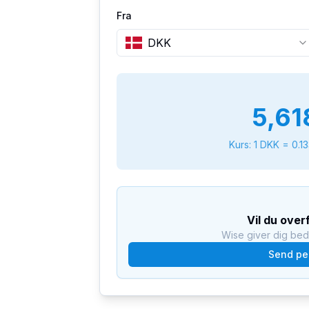
Fra
DKK
5,61
Kurs: 1
DKK
=
0.1
Vil du ove
Wise giver dig be
Send pe