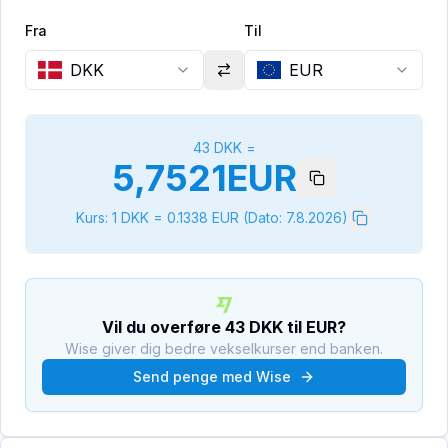
Fra
Til
DKK
EUR
43
DKK
=
5,7521
EUR
Kurs: 1
DKK
=
0.1338
EUR
(Dato:
7.8.2026
)
Vil du overføre
43
DKK
til
EUR
?
Wise giver dig bedre vekselkurser end banken.
Send penge med Wise