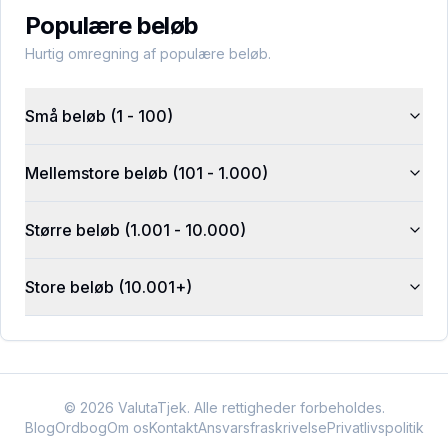
Populære beløb
Hurtig omregning af populære beløb.
Små beløb (1 - 100)
Mellemstore beløb (101 - 1.000)
Større beløb (1.001 - 10.000)
Store beløb (10.001+)
©
2026
ValutaTjek. Alle rettigheder forbeholdes.
Blog
Ordbog
Om os
Kontakt
Ansvarsfraskrivelse
Privatlivspolitik