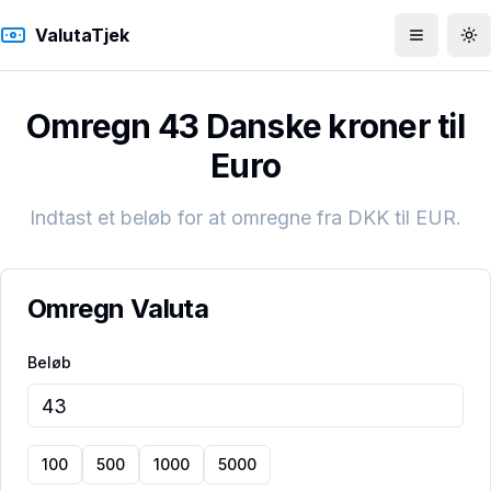
ValutaTjek
Åbn men
To
Omregn 43 Danske kroner til
Euro
Indtast et beløb for at omregne fra
DKK
til
EUR
.
Omregn Valuta
Beløb
100
500
1000
5000