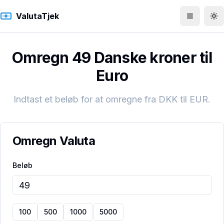
ValutaTjek
Åbn men
To
Omregn 49 Danske kroner til
Euro
Indtast et beløb for at omregne fra
DKK
til
EUR
.
Omregn Valuta
Beløb
100
500
1000
5000