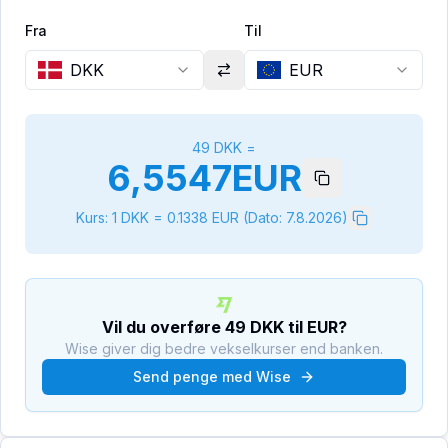
Fra
Til
DKK
EUR
49
DKK
=
6,5547
EUR
Kurs: 1
DKK
=
0.1338
EUR
(Dato:
7.8.2026
)
Vil du overføre
49
DKK
til
EUR
?
Wise giver dig bedre vekselkurser end banken.
Send penge med Wise