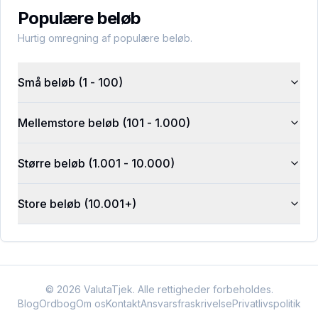
Populære beløb
Hurtig omregning af populære beløb.
Små beløb (1 - 100)
Mellemstore beløb (101 - 1.000)
Større beløb (1.001 - 10.000)
Store beløb (10.001+)
©
2026
ValutaTjek. Alle rettigheder forbeholdes.
Blog
Ordbog
Om os
Kontakt
Ansvarsfraskrivelse
Privatlivspolitik