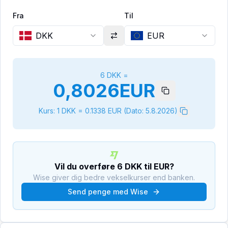
Fra
Til
DKK
EUR
6
DKK
=
0,8026
EUR
Kurs: 1
DKK
=
0.1338
EUR
(Dato:
5.8.2026
)
Vil du overføre
6
DKK
til
EUR
?
Wise giver dig bedre vekselkurser end banken.
Send penge med Wise