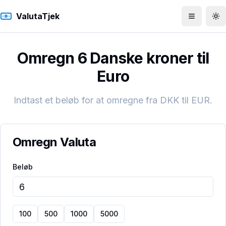
ValutaTjek
Åbn men
To
Omregn 6 Danske kroner til
Euro
Indtast et beløb for at omregne fra
DKK
til
EUR
.
Omregn Valuta
Beløb
100
500
1000
5000