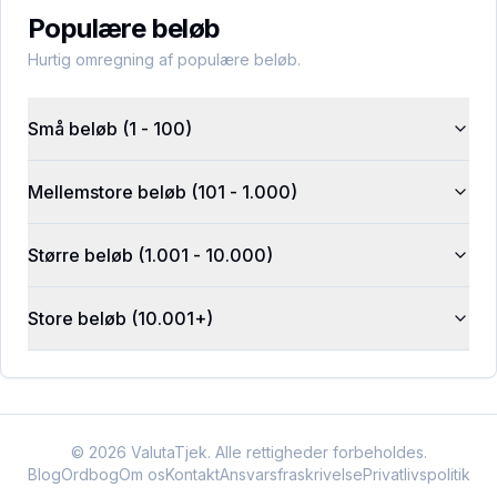
Populære beløb
Hurtig omregning af populære beløb.
Små beløb (1 - 100)
Mellemstore beløb (101 - 1.000)
Større beløb (1.001 - 10.000)
Store beløb (10.001+)
©
2026
ValutaTjek. Alle rettigheder forbeholdes.
Blog
Ordbog
Om os
Kontakt
Ansvarsfraskrivelse
Privatlivspolitik