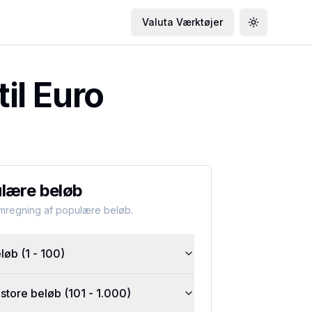
Valuta Værktøjer
Toggle the
il Euro
lære beløb
omregning af populære beløb.
øb (1 - 100)
tore beløb (101 - 1.000)