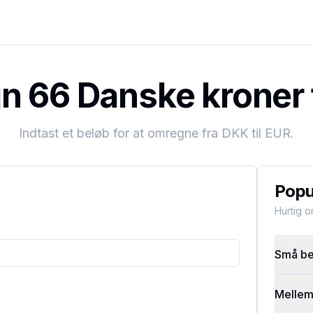
 66 Danske kroner t
Indtast et beløb for at omregne fra
DKK
til
EUR
.
Popu
Hurtig 
Små bel
Mellems