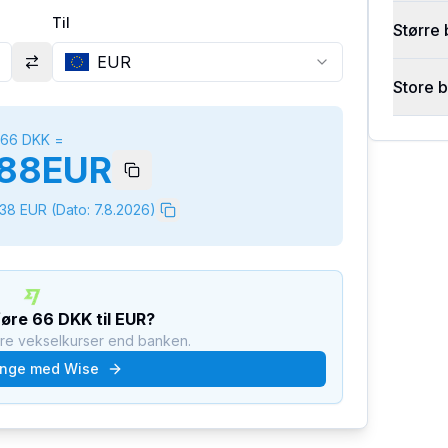
Til
Større 
EUR
Store 
66
DKK
=
88
EUR
338
EUR
(Dato:
7.8.2026
)
føre
66
DKK
til
EUR
?
dre vekselkurser end banken.
nge med Wise