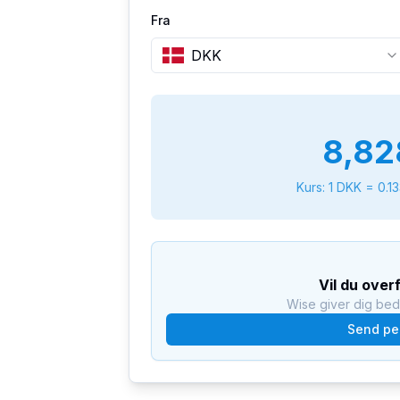
Fra
DKK
8,82
Kurs: 1
DKK
=
0.1
Vil du over
Wise giver dig be
Send pe