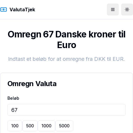
ValutaTjek
Åbn men
To
Omregn 67 Danske kroner til
Euro
Indtast et beløb for at omregne fra
DKK
til
EUR
.
Omregn Valuta
Beløb
100
500
1000
5000