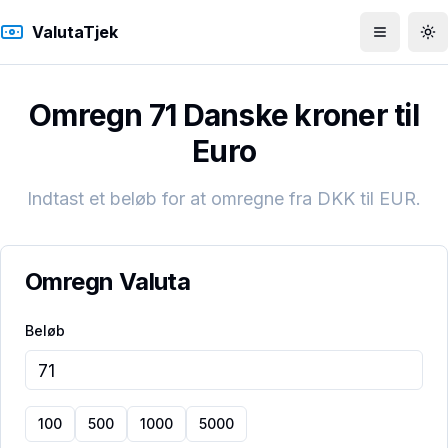
ValutaTjek
Åbn men
To
Omregn 71 Danske kroner til
Euro
Indtast et beløb for at omregne fra
DKK
til
EUR
.
Omregn Valuta
Beløb
100
500
1000
5000