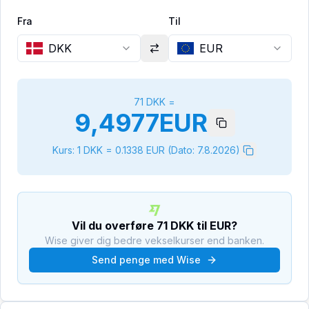
Fra
Til
DKK
EUR
71
DKK
=
9,4977
EUR
Kurs: 1
DKK
=
0.1338
EUR
(Dato:
7.8.2026
)
Vil du overføre
71
DKK
til
EUR
?
Wise giver dig bedre vekselkurser end banken.
Send penge med Wise