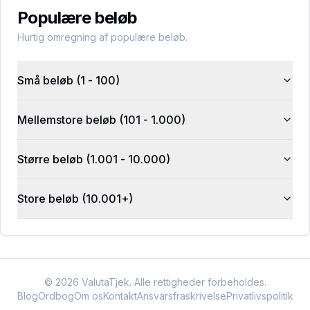
Populære beløb
Hurtig omregning af populære beløb.
Små beløb (1 - 100)
Mellemstore beløb (101 - 1.000)
Større beløb (1.001 - 10.000)
Store beløb (10.001+)
©
2026
ValutaTjek. Alle rettigheder forbeholdes.
Blog
Ordbog
Om os
Kontakt
Ansvarsfraskrivelse
Privatlivspolitik