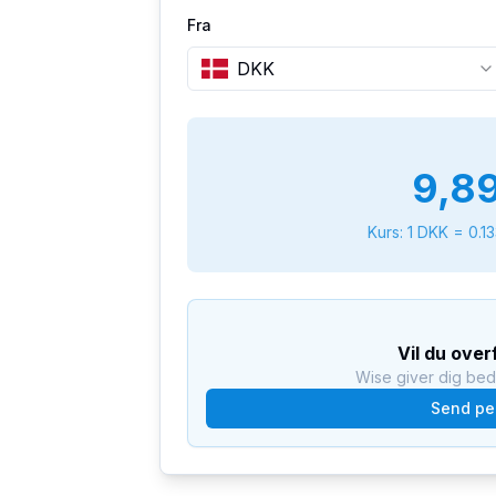
Fra
DKK
9,8
Kurs: 1
DKK
=
0.1
Vil du ove
Wise giver dig be
Send pe