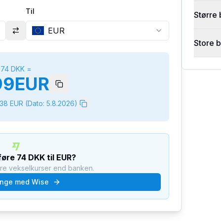
Til
Større 
EUR
Store 
74
DKK
=
99
EUR
338
EUR
(Dato:
5.8.2026
)
rføre
74
DKK
til
EUR
?
dre vekselkurser end banken.
nge med Wise