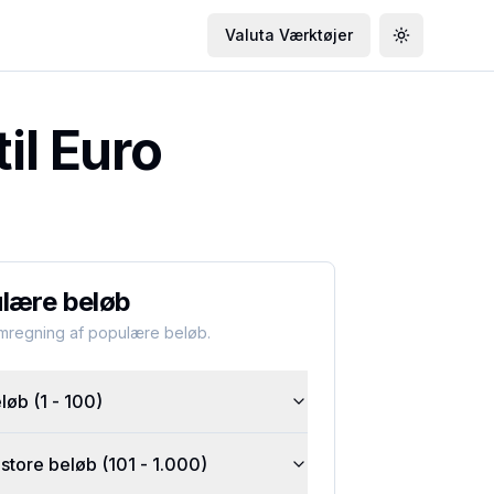
Valuta Værktøjer
Toggle the
il Euro
lære beløb
omregning af populære beløb.
øb (1 - 100)
tore beløb (101 - 1.000)