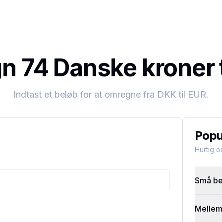
 74 Danske kroner t
Indtast et beløb for at omregne fra
DKK
til
EUR
.
Popu
Hurtig 
Små bel
Mellems