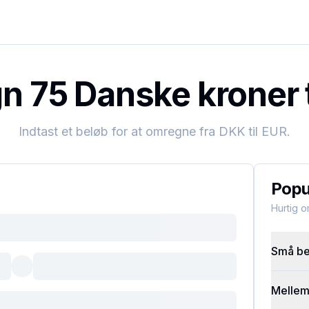
 75 Danske kroner t
Indtast et beløb for at omregne fra
DKK
til
EUR
.
Popu
Hurtig 
Små bel
Mellems