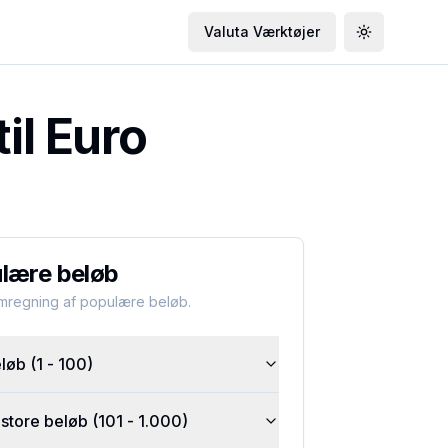
Valuta Værktøjer
Toggle the
il Euro
lære beløb
omregning af populære beløb.
øb (1 - 100)
tore beløb (101 - 1.000)