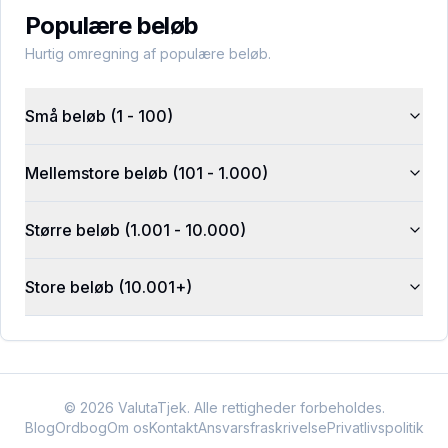
Populære beløb
Hurtig omregning af populære beløb.
Små beløb (1 - 100)
Mellemstore beløb (101 - 1.000)
Større beløb (1.001 - 10.000)
Store beløb (10.001+)
©
2026
ValutaTjek. Alle rettigheder forbeholdes.
Blog
Ordbog
Om os
Kontakt
Ansvarsfraskrivelse
Privatlivspolitik