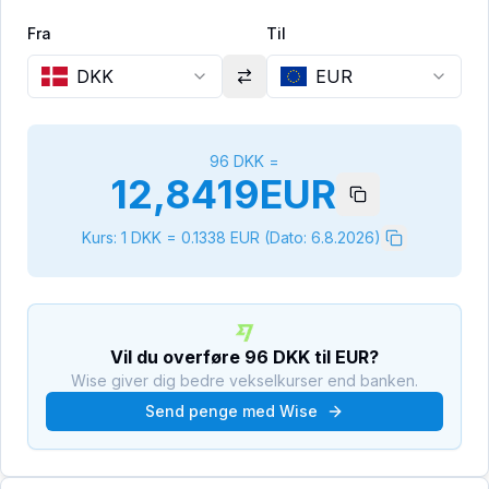
Fra
Til
DKK
EUR
96
DKK
=
12,8419
EUR
Kurs: 1
DKK
=
0.1338
EUR
(Dato:
6.8.2026
)
Vil du overføre
96
DKK
til
EUR
?
Wise giver dig bedre vekselkurser end banken.
Send penge med Wise