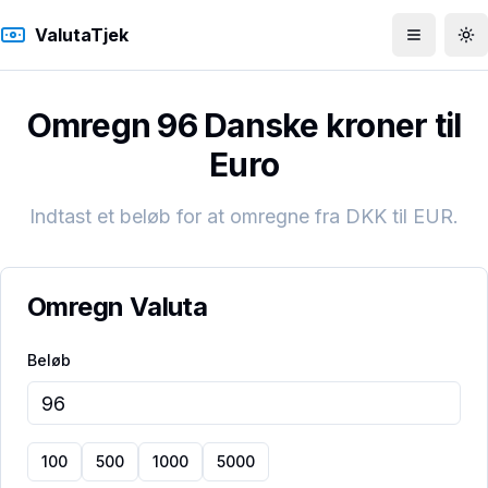
ValutaTjek
Åbn men
To
Omregn 96 Danske kroner til
Euro
Indtast et beløb for at omregne fra
DKK
til
EUR
.
Omregn Valuta
Beløb
100
500
1000
5000