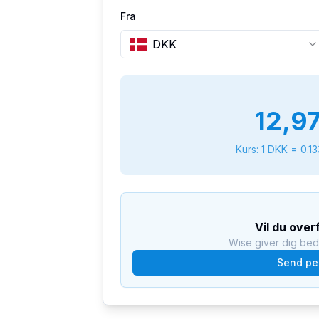
Fra
DKK
12,9
Kurs: 1
DKK
=
0.1
Vil du over
Wise giver dig be
Send pe