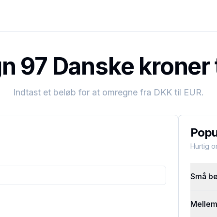
 97 Danske kroner t
Indtast et beløb for at omregne fra
DKK
til
EUR
.
Popu
Hurtig 
Små bel
Mellems