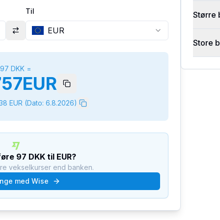
Til
Større 
EUR
Store 
97
DKK
=
757
EUR
338
EUR
(Dato:
6.8.2026
)
føre
97
DKK
til
EUR
?
dre vekselkurser end banken.
nge med Wise