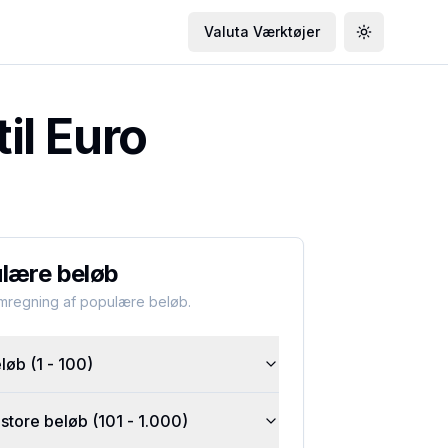
Valuta Værktøjer
Toggle the
il Euro
lære beløb
omregning af populære beløb.
øb (1 - 100)
tore beløb (101 - 1.000)