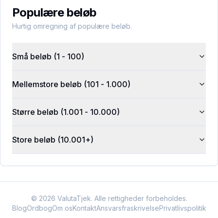
Populære beløb
Hurtig omregning af populære beløb.
Små beløb (1 - 100)
Mellemstore beløb (101 - 1.000)
Større beløb (1.001 - 10.000)
Store beløb (10.001+)
©
2026
ValutaTjek. Alle rettigheder forbeholdes.
Blog
Ordbog
Om os
Kontakt
Ansvarsfraskrivelse
Privatlivspolitik