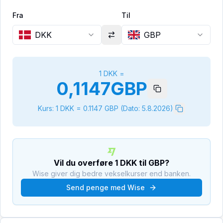
Fra
Til
DKK
GBP
1
DKK
=
0,1147
GBP
Kurs: 1
DKK
=
0.1147
GBP
(Dato:
5.8.2026
)
Vil du overføre
1
DKK
til
GBP
?
Wise giver dig bedre vekselkurser end banken.
Send penge med Wise