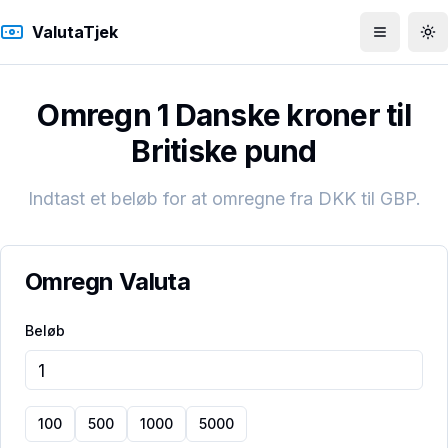
ValutaTjek
Åbn men
To
Omregn 1 Danske kroner til
Britiske pund
Indtast et beløb for at omregne fra
DKK
til
GBP
.
Omregn Valuta
Beløb
100
500
1000
5000