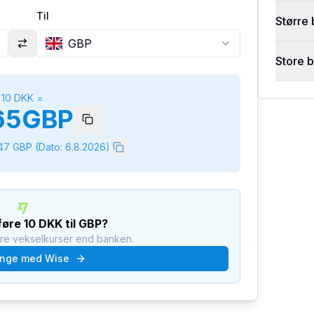
Til
Større 
GBP
Store 
10
DKK
=
65
GBP
147
GBP
(Dato:
6.8.2026
)
rføre
10
DKK
til
GBP
?
dre vekselkurser end banken.
nge med Wise