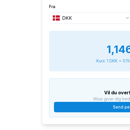
Fra
DKK
1,14
Kurs: 1
DKK
=
0.1
Vil du ove
Wise giver dig be
Send pe