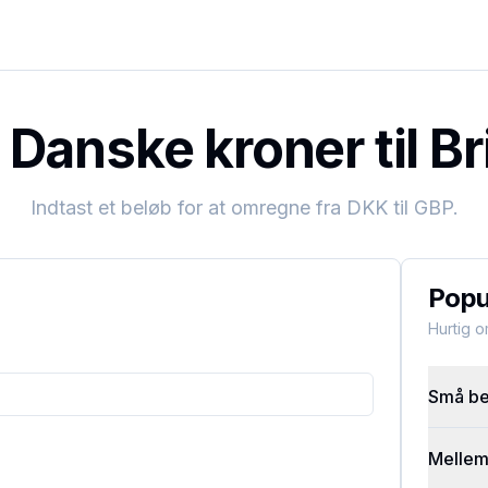
Danske kroner til Br
Indtast et beløb for at omregne fra
DKK
til
GBP
.
Popu
Hurtig 
Små bel
Mellems