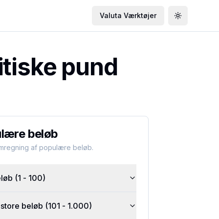
Valuta Værktøjer
Toggle the
itiske pund
lære beløb
omregning af populære beløb.
øb (1 - 100)
tore beløb (101 - 1.000)