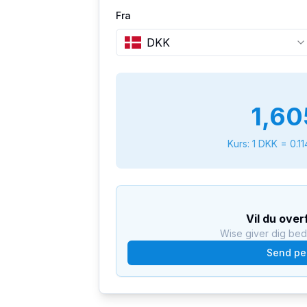
Fra
DKK
1,60
Kurs: 1
DKK
=
0.1
Vil du ove
Wise giver dig be
Send pe