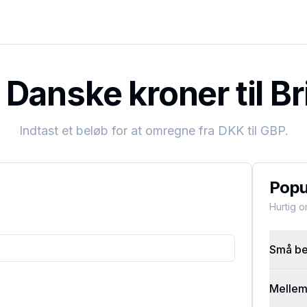
Danske kroner til Br
Indtast et beløb for at omregne fra
DKK
til
GBP
.
Popu
Hurtig 
Små bel
Mellems