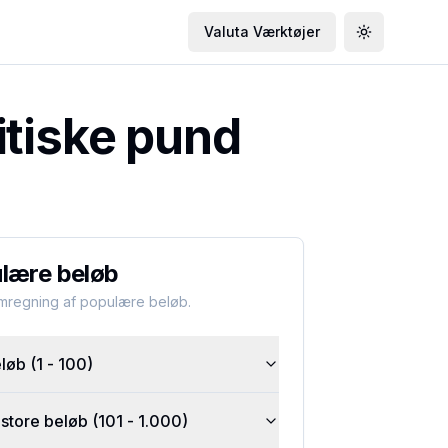
Valuta Værktøjer
Toggle the
itiske pund
lære beløb
omregning af populære beløb.
øb (1 - 100)
tore beløb (101 - 1.000)