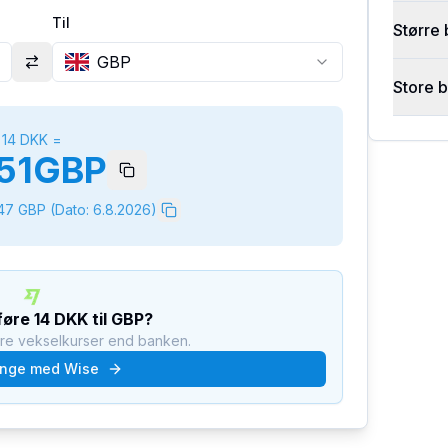
Til
Større 
GBP
Store 
14
DKK
=
51
GBP
147
GBP
(Dato:
6.8.2026
)
rføre
14
DKK
til
GBP
?
dre vekselkurser end banken.
nge med Wise