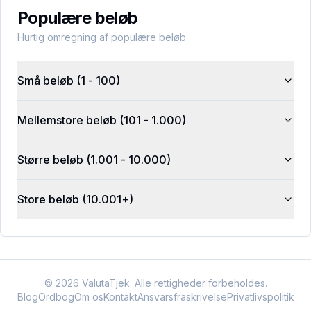
Populære beløb
Hurtig omregning af populære beløb.
Små beløb (1 - 100)
Mellemstore beløb (101 - 1.000)
Større beløb (1.001 - 10.000)
Store beløb (10.001+)
©
2026
ValutaTjek. Alle rettigheder forbeholdes.
Blog
Ordbog
Om os
Kontakt
Ansvarsfraskrivelse
Privatlivspolitik