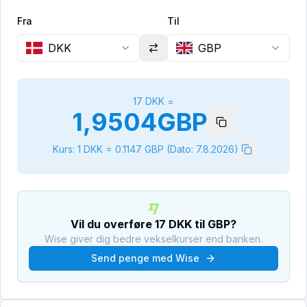
Fra
Til
DKK
GBP
17
DKK
=
1,9504
GBP
Kurs: 1
DKK
=
0.1147
GBP
(Dato:
7.8.2026
)
Vil du overføre
17
DKK
til
GBP
?
Wise giver dig bedre vekselkurser end banken.
Send penge med Wise