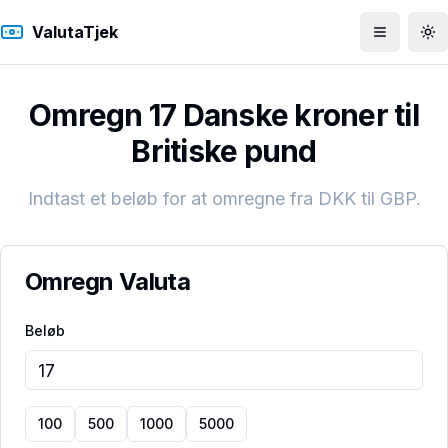
ValutaTjek
Åbn men
To
Omregn 17 Danske kroner til
Britiske pund
Indtast et beløb for at omregne fra
DKK
til
GBP
.
Omregn Valuta
Beløb
100
500
1000
5000