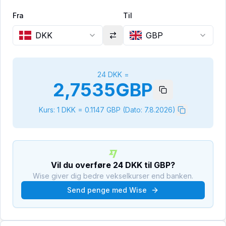
Fra
Til
DKK
GBP
24
DKK
=
2,7535
GBP
Kurs: 1
DKK
=
0.1147
GBP
(Dato:
7.8.2026
)
Vil du overføre
24
DKK
til
GBP
?
Wise giver dig bedre vekselkurser end banken.
Send penge med Wise