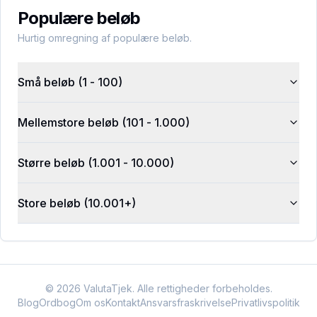
Populære beløb
Hurtig omregning af populære beløb.
Små beløb (1 - 100)
Mellemstore beløb (101 - 1.000)
Større beløb (1.001 - 10.000)
Store beløb (10.001+)
©
2026
ValutaTjek. Alle rettigheder forbeholdes.
Blog
Ordbog
Om os
Kontakt
Ansvarsfraskrivelse
Privatlivspolitik