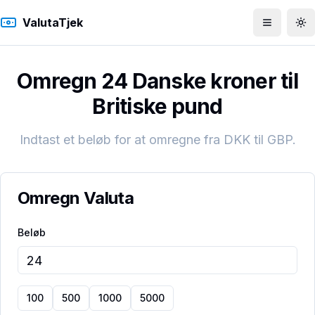
ValutaTjek
Åbn men
To
Omregn 24 Danske kroner til
Britiske pund
Indtast et beløb for at omregne fra
DKK
til
GBP
.
Omregn Valuta
Beløb
100
500
1000
5000