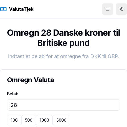
ValutaTjek
Åbn men
To
Omregn 28 Danske kroner til
Britiske pund
Indtast et beløb for at omregne fra
DKK
til
GBP
.
Omregn Valuta
Beløb
100
500
1000
5000