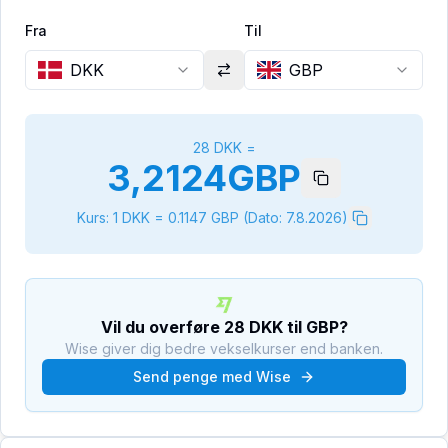
Fra
Til
DKK
GBP
28
DKK
=
3,2124
GBP
Kurs: 1
DKK
=
0.1147
GBP
(Dato:
7.8.2026
)
Vil du overføre
28
DKK
til
GBP
?
Wise giver dig bedre vekselkurser end banken.
Send penge med Wise