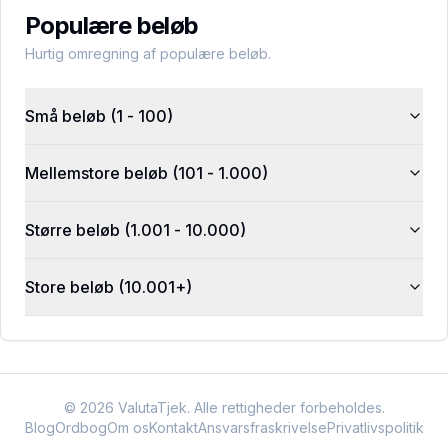
Populære beløb
Hurtig omregning af populære beløb.
Små beløb (1 - 100)
Mellemstore beløb (101 - 1.000)
Større beløb (1.001 - 10.000)
Store beløb (10.001+)
©
2026
ValutaTjek. Alle rettigheder forbeholdes.
Blog
Ordbog
Om os
Kontakt
Ansvarsfraskrivelse
Privatlivspolitik