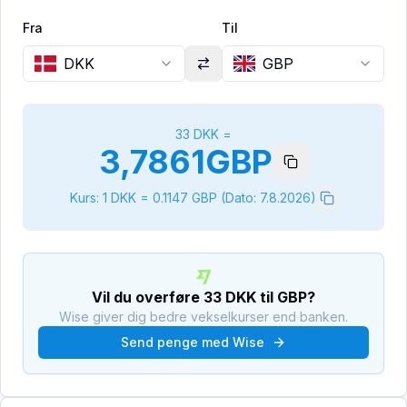
Fra
Til
DKK
GBP
33
DKK
=
3,7861
GBP
Kurs: 1
DKK
=
0.1147
GBP
(Dato:
7.8.2026
)
Vil du overføre
33
DKK
til
GBP
?
Wise giver dig bedre vekselkurser end banken.
Send penge med Wise