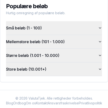
Populære beløb
Hurtig omregning af populære beløb.
Små beløb (1 - 100)
Mellemstore beløb (101 - 1.000)
Større beløb (1.001 - 10.000)
Store beløb (10.001+)
©
2026
ValutaTjek. Alle rettigheder forbeholdes.
Blog
Ordbog
Om os
Kontakt
Ansvarsfraskrivelse
Privatlivspolitik