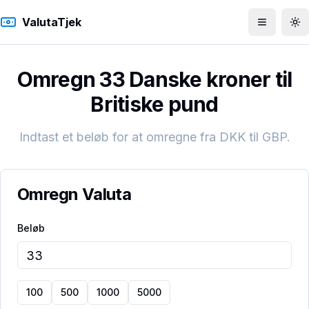
ValutaTjek
Åbn men
To
Omregn 33 Danske kroner til
Britiske pund
Indtast et beløb for at omregne fra
DKK
til
GBP
.
Omregn Valuta
Beløb
100
500
1000
5000