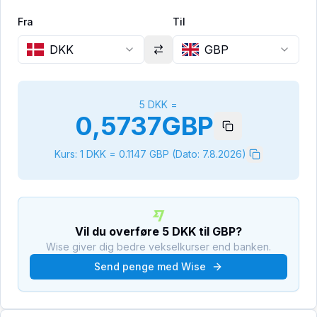
Fra
Til
DKK
GBP
5
DKK
=
0,5737
GBP
Kurs: 1
DKK
=
0.1147
GBP
(Dato:
7.8.2026
)
Vil du overføre
5
DKK
til
GBP
?
Wise giver dig bedre vekselkurser end banken.
Send penge med Wise