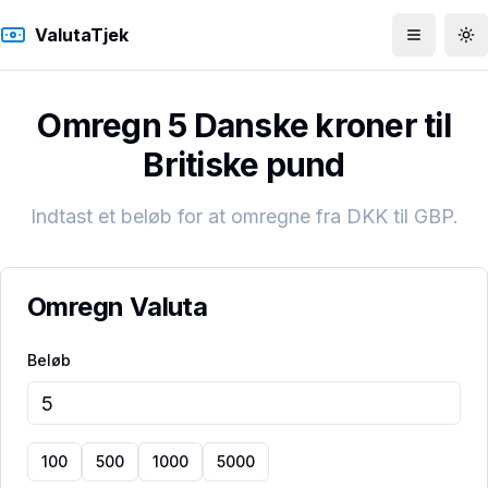
ValutaTjek
Åbn men
To
Omregn 5 Danske kroner til
Britiske pund
Indtast et beløb for at omregne fra
DKK
til
GBP
.
Omregn Valuta
Beløb
100
500
1000
5000