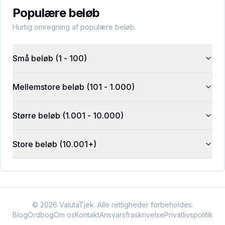
Populære beløb
Hurtig omregning af populære beløb.
Små beløb (1 - 100)
Mellemstore beløb (101 - 1.000)
Større beløb (1.001 - 10.000)
Store beløb (10.001+)
©
2026
ValutaTjek. Alle rettigheder forbeholdes.
Blog
Ordbog
Om os
Kontakt
Ansvarsfraskrivelse
Privatlivspolitik