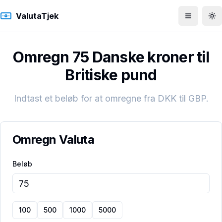
ValutaTjek
Åbn men
To
Omregn 75 Danske kroner til
Britiske pund
Indtast et beløb for at omregne fra
DKK
til
GBP
.
Omregn Valuta
Beløb
100
500
1000
5000