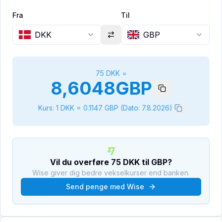
Fra
Til
DKK
GBP
75
DKK
=
8,6048
GBP
Kurs: 1
DKK
=
0.1147
GBP
(Dato:
7.8.2026
)
Vil du overføre
75
DKK
til
GBP
?
Wise giver dig bedre vekselkurser end banken.
Send penge med Wise