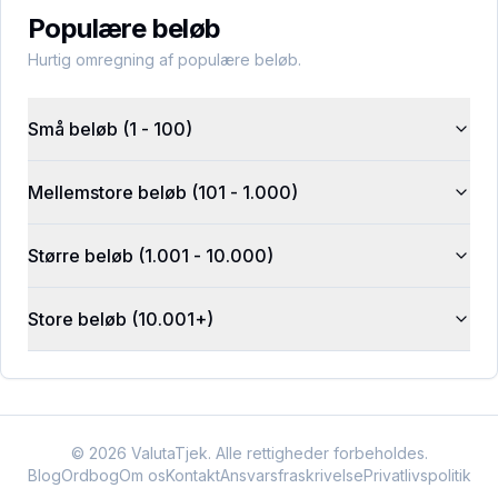
Populære beløb
Hurtig omregning af populære beløb.
Små beløb (1 - 100)
Mellemstore beløb (101 - 1.000)
Større beløb (1.001 - 10.000)
Store beløb (10.001+)
©
2026
ValutaTjek. Alle rettigheder forbeholdes.
Blog
Ordbog
Om os
Kontakt
Ansvarsfraskrivelse
Privatlivspolitik