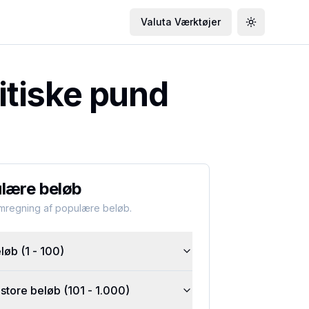
Valuta Værktøjer
Toggle the
itiske pund
lære beløb
omregning af populære beløb.
øb (1 - 100)
tore beløb (101 - 1.000)