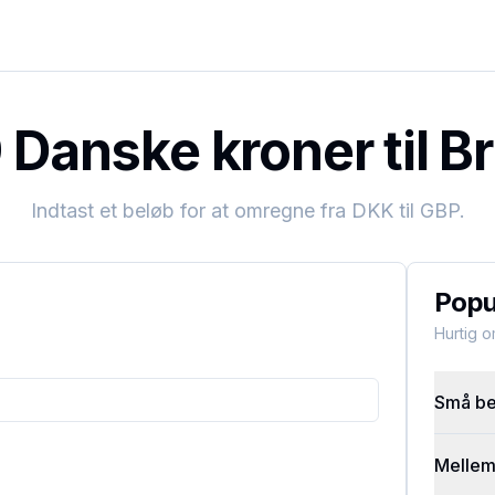
Danske kroner til Br
Indtast et beløb for at omregne fra
DKK
til
GBP
.
Popu
Hurtig 
Små bel
Mellems