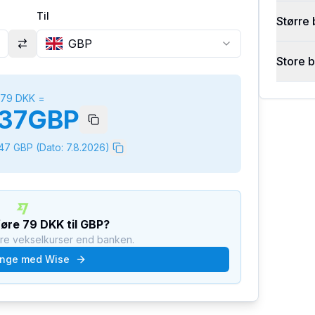
Til
Større 
GBP
Store 
79
DKK
=
37
GBP
147
GBP
(Dato:
7.8.2026
)
føre
79
DKK
til
GBP
?
dre vekselkurser end banken.
nge med Wise