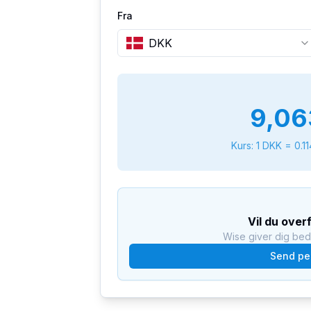
Fra
DKK
9,06
Kurs: 1
DKK
=
0.1
Vil du over
Wise giver dig be
Send pe