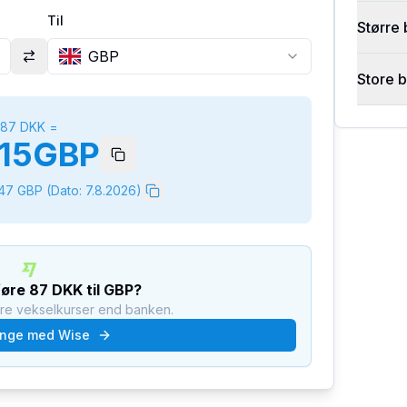
Til
Større 
GBP
Store 
87
DKK
=
15
GBP
147
GBP
(Dato:
7.8.2026
)
føre
87
DKK
til
GBP
?
dre vekselkurser end banken.
nge med Wise