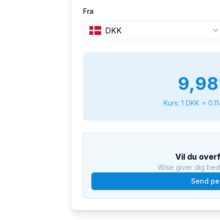
Fra
DKK
9,98
Kurs: 1
DKK
=
0.1
Vil du over
Wise giver dig be
Send pe