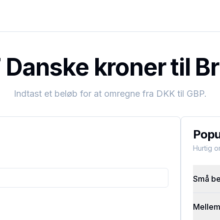
Danske kroner til Br
Indtast et beløb for at omregne fra
DKK
til
GBP
.
Popu
Hurtig 
Små bel
Mellems