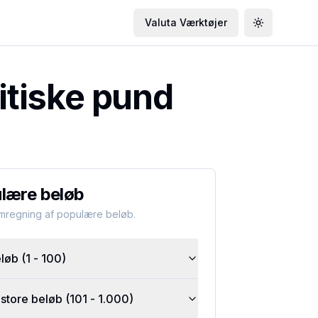
Valuta Værktøjer
Toggle the
itiske pund
lære beløb
omregning af populære beløb.
øb (1 - 100)
tore beløb (101 - 1.000)