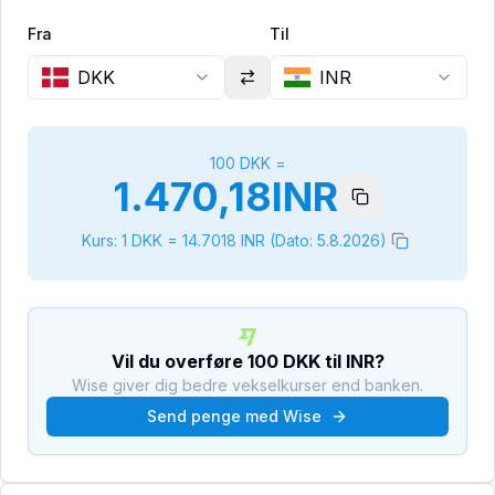
Fra
Til
DKK
INR
100
DKK
=
1.470,18
INR
Kurs: 1
DKK
=
14.7018
INR
(Dato:
5.8.2026
)
Vil du overføre
100
DKK
til
INR
?
Wise giver dig bedre vekselkurser end banken.
Send penge med Wise