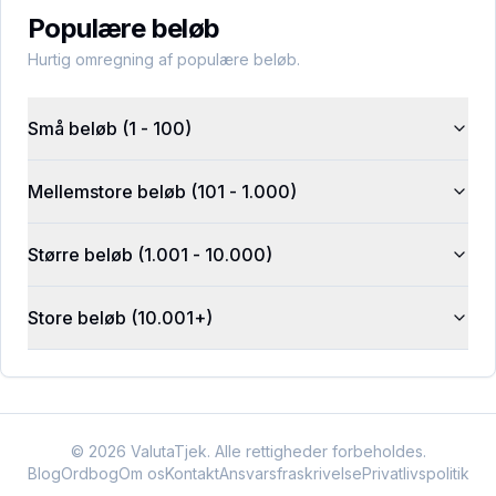
Populære beløb
Hurtig omregning af populære beløb.
Små beløb (1 - 100)
Mellemstore beløb (101 - 1.000)
Større beløb (1.001 - 10.000)
Store beløb (10.001+)
©
2026
ValutaTjek. Alle rettigheder forbeholdes.
Blog
Ordbog
Om os
Kontakt
Ansvarsfraskrivelse
Privatlivspolitik