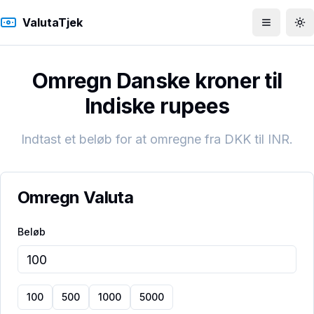
ValutaTjek
Åbn men
To
Omregn Danske kroner til
Indiske rupees
Indtast et beløb for at omregne fra
DKK
til
INR
.
Omregn Valuta
Beløb
100
500
1000
5000