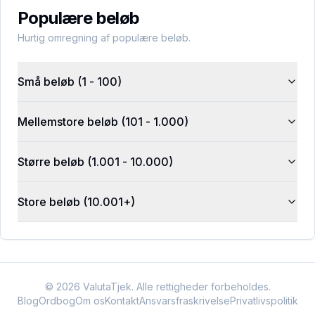
Populære beløb
Hurtig omregning af populære beløb.
Små beløb (1 - 100)
Mellemstore beløb (101 - 1.000)
Større beløb (1.001 - 10.000)
Store beløb (10.001+)
©
2026
ValutaTjek. Alle rettigheder forbeholdes.
Blog
Ordbog
Om os
Kontakt
Ansvarsfraskrivelse
Privatlivspolitik