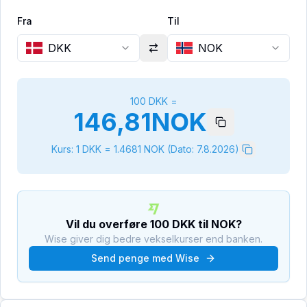
Fra
Til
DKK
NOK
100
DKK
=
146,81
NOK
Kurs: 1
DKK
=
1.4681
NOK
(Dato:
7.8.2026
)
Vil du overføre
100
DKK
til
NOK
?
Wise giver dig bedre vekselkurser end banken.
Send penge med Wise