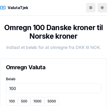
ValutaTjek
Åbn men
To
Omregn 100 Danske kroner til
Norske kroner
Indtast et beløb for at omregne fra
DKK
til
NOK
.
Omregn Valuta
Beløb
100
500
1000
5000