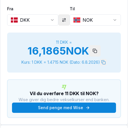
Fra
Til
DKK
NOK
11
DKK
=
16,1865
NOK
Kurs: 1
DKK
=
1.4715
NOK
(Dato:
6.8.2026
)
Vil du overføre
11
DKK
til
NOK
?
Wise giver dig bedre vekselkurser end banken.
Send penge med Wise