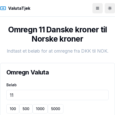
ValutaTjek
Åbn men
To
Omregn 11 Danske kroner til
Norske kroner
Indtast et beløb for at omregne fra
DKK
til
NOK
.
Omregn Valuta
Beløb
100
500
1000
5000