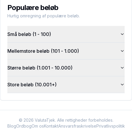
Populære beløb
Hurtig omregning af populære beløb.
Små beløb (1 - 100)
Mellemstore beløb (101 - 1.000)
Større beløb (1.001 - 10.000)
Store beløb (10.001+)
©
2026
ValutaTjek. Alle rettigheder forbeholdes.
Blog
Ordbog
Om os
Kontakt
Ansvarsfraskrivelse
Privatlivspolitik