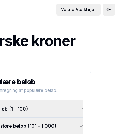
Valuta Værktøjer
Toggle the
rske kroner
lære beløb
omregning af populære beløb.
øb (1 - 100)
tore beløb (101 - 1.000)