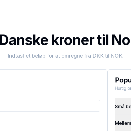
Danske kroner til No
Indtast et beløb for at omregne fra
DKK
til
NOK
.
Popu
Hurtig 
Små bel
Mellems