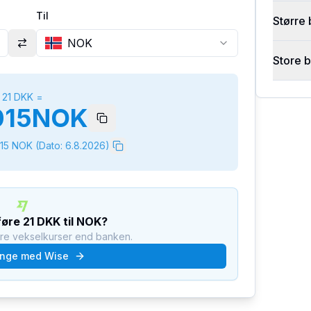
Til
Større 
NOK
Store 
21
DKK
=
015
NOK
15
NOK
(Dato:
6.8.2026
)
føre
21
DKK
til
NOK
?
dre vekselkurser end banken.
nge med Wise