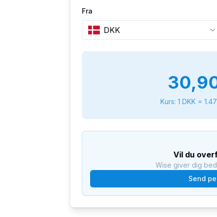
Fra
DKK
30,9
Kurs: 1
DKK
=
1.47
Vil du over
Wise giver dig be
Send pe