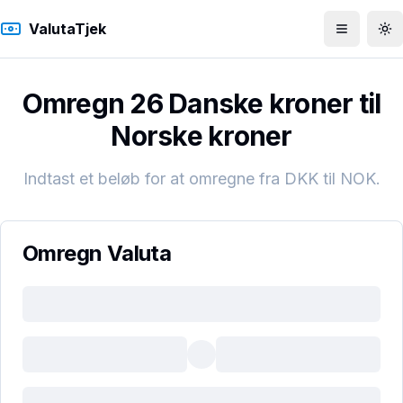
ValutaTjek
Åbn men
To
Omregn 26 Danske kroner til
Norske kroner
Indtast et beløb for at omregne fra
DKK
til
NOK
.
Omregn Valuta