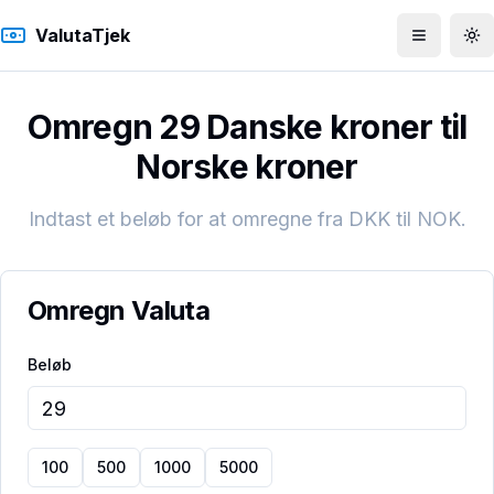
ValutaTjek
Åbn men
To
Omregn 29 Danske kroner til
Norske kroner
Indtast et beløb for at omregne fra
DKK
til
NOK
.
Omregn Valuta
Beløb
100
500
1000
5000