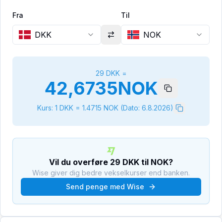
Fra
Til
DKK
NOK
29
DKK
=
42,6735
NOK
Kurs: 1
DKK
=
1.4715
NOK
(Dato:
6.8.2026
)
Vil du overføre
29
DKK
til
NOK
?
Wise giver dig bedre vekselkurser end banken.
Send penge med Wise