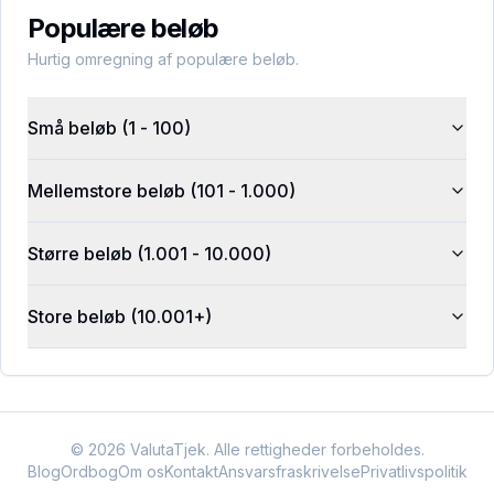
Populære beløb
Hurtig omregning af populære beløb.
Små beløb (1 - 100)
Mellemstore beløb (101 - 1.000)
Større beløb (1.001 - 10.000)
Store beløb (10.001+)
©
2026
ValutaTjek. Alle rettigheder forbeholdes.
Blog
Ordbog
Om os
Kontakt
Ansvarsfraskrivelse
Privatlivspolitik