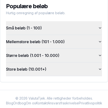
Populære beløb
Hurtig omregning af populære beløb.
Små beløb (1 - 100)
Mellemstore beløb (101 - 1.000)
Større beløb (1.001 - 10.000)
Store beløb (10.001+)
©
2026
ValutaTjek. Alle rettigheder forbeholdes.
Blog
Ordbog
Om os
Kontakt
Ansvarsfraskrivelse
Privatlivspolitik