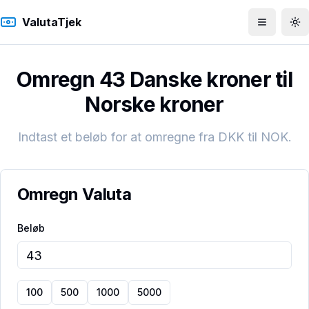
ValutaTjek
Åbn men
To
Omregn 43 Danske kroner til
Norske kroner
Indtast et beløb for at omregne fra
DKK
til
NOK
.
Omregn Valuta
Beløb
100
500
1000
5000