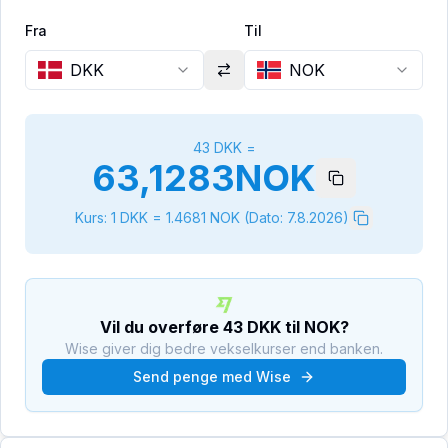
Fra
Til
DKK
NOK
43
DKK
=
63,1283
NOK
Kurs: 1
DKK
=
1.4681
NOK
(Dato:
7.8.2026
)
Vil du overføre
43
DKK
til
NOK
?
Wise giver dig bedre vekselkurser end banken.
Send penge med Wise