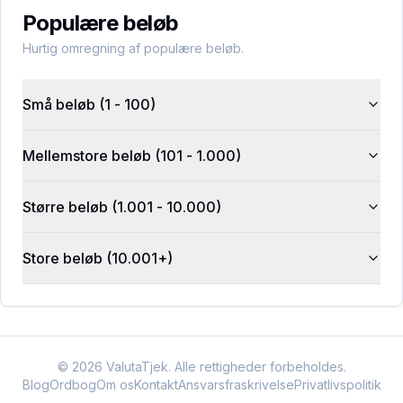
Populære beløb
Hurtig omregning af populære beløb.
Små beløb (1 - 100)
Mellemstore beløb (101 - 1.000)
Større beløb (1.001 - 10.000)
Store beløb (10.001+)
©
2026
ValutaTjek. Alle rettigheder forbeholdes.
Blog
Ordbog
Om os
Kontakt
Ansvarsfraskrivelse
Privatlivspolitik