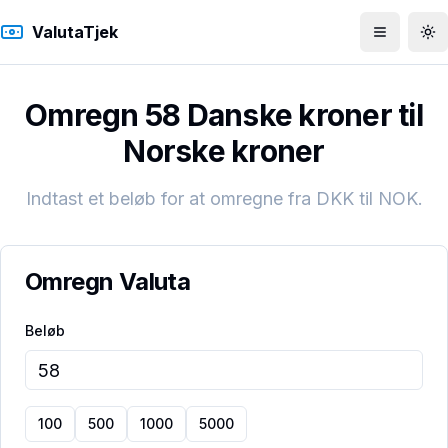
ValutaTjek
Åbn men
To
Omregn 58 Danske kroner til
Norske kroner
Indtast et beløb for at omregne fra
DKK
til
NOK
.
Omregn Valuta
Beløb
100
500
1000
5000