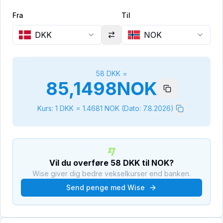
Fra
Til
DKK
NOK
58
DKK
=
85,1498
NOK
Kurs: 1
DKK
=
1.4681
NOK
(Dato:
7.8.2026
)
Vil du overføre
58
DKK
til
NOK
?
Wise giver dig bedre vekselkurser end banken.
Send penge med Wise