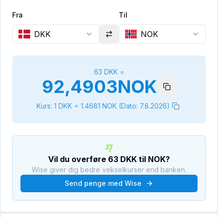
Fra
Til
DKK
NOK
63
DKK
=
92,4903
NOK
Kurs: 1
DKK
=
1.4681
NOK
(Dato:
7.8.2026
)
Vil du overføre
63
DKK
til
NOK
?
Wise giver dig bedre vekselkurser end banken.
Send penge med Wise