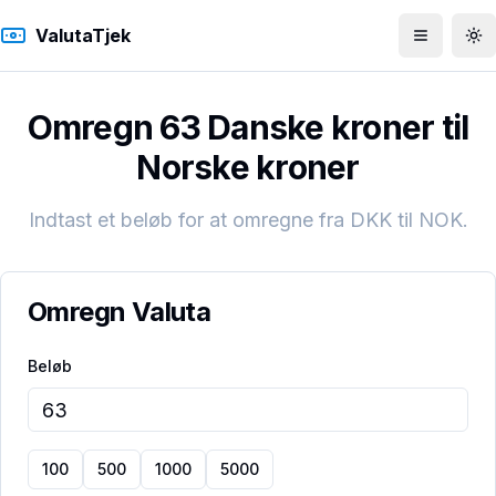
ValutaTjek
Åbn men
To
Omregn 63 Danske kroner til
Norske kroner
Indtast et beløb for at omregne fra
DKK
til
NOK
.
Omregn Valuta
Beløb
100
500
1000
5000