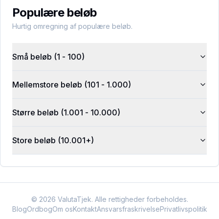
Populære beløb
Hurtig omregning af populære beløb.
Små beløb (1 - 100)
Mellemstore beløb (101 - 1.000)
Større beløb (1.001 - 10.000)
Store beløb (10.001+)
©
2026
ValutaTjek. Alle rettigheder forbeholdes.
Blog
Ordbog
Om os
Kontakt
Ansvarsfraskrivelse
Privatlivspolitik