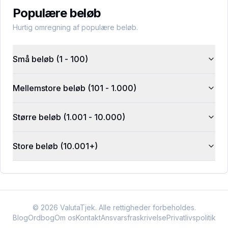
Populære beløb
Hurtig omregning af populære beløb.
Små beløb (1 - 100)
Mellemstore beløb (101 - 1.000)
Større beløb (1.001 - 10.000)
Store beløb (10.001+)
©
2026
ValutaTjek. Alle rettigheder forbeholdes.
Blog
Ordbog
Om os
Kontakt
Ansvarsfraskrivelse
Privatlivspolitik