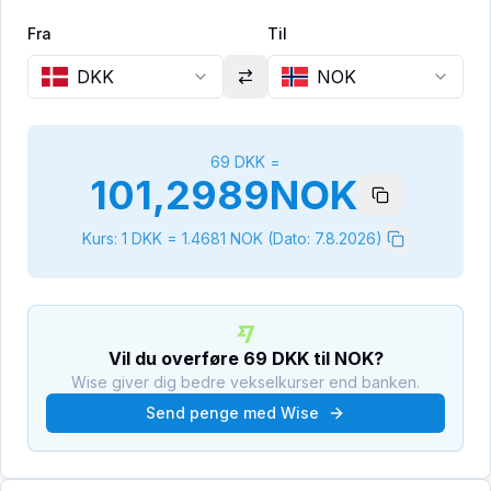
Fra
Til
DKK
NOK
69
DKK
=
101,2989
NOK
Kurs: 1
DKK
=
1.4681
NOK
(Dato:
7.8.2026
)
Vil du overføre
69
DKK
til
NOK
?
Wise giver dig bedre vekselkurser end banken.
Send penge med Wise