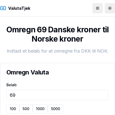
ValutaTjek
Åbn men
To
Omregn 69 Danske kroner til
Norske kroner
Indtast et beløb for at omregne fra
DKK
til
NOK
.
Omregn Valuta
Beløb
100
500
1000
5000