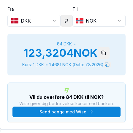
Fra
Til
DKK
NOK
84
DKK
=
123,3204
NOK
Kurs: 1
DKK
=
1.4681
NOK
(Dato:
7.8.2026
)
Vil du overføre
84
DKK
til
NOK
?
Wise giver dig bedre vekselkurser end banken.
Send penge med Wise