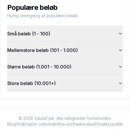
Populære beløb
Hurtig omregning af populære beløb.
Små beløb (1 - 100)
Mellemstore beløb (101 - 1.000)
Større beløb (1.001 - 10.000)
Store beløb (10.001+)
©
2026
ValutaTjek. Alle rettigheder forbeholdes.
Blog
Ordbog
Om os
Kontakt
Ansvarsfraskrivelse
Privatlivspolitik