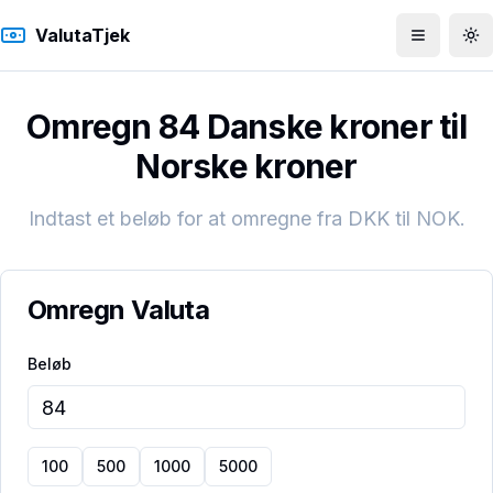
ValutaTjek
Åbn men
To
Omregn 84 Danske kroner til
Norske kroner
Indtast et beløb for at omregne fra
DKK
til
NOK
.
Omregn Valuta
Beløb
100
500
1000
5000