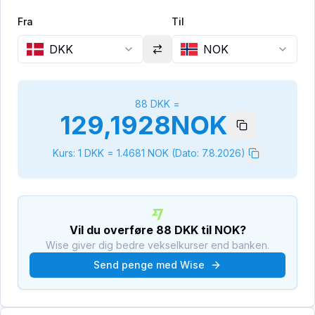
Fra
Til
DKK
NOK
88
DKK
=
129,1928
NOK
Kurs: 1
DKK
=
1.4681
NOK
(Dato:
7.8.2026
)
Vil du overføre
88
DKK
til
NOK
?
Wise giver dig bedre vekselkurser end banken.
Send penge med Wise