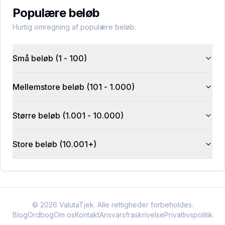
Populære beløb
Hurtig omregning af populære beløb.
Små beløb (1 - 100)
Mellemstore beløb (101 - 1.000)
Større beløb (1.001 - 10.000)
Store beløb (10.001+)
©
2026
ValutaTjek. Alle rettigheder forbeholdes.
Blog
Ordbog
Om os
Kontakt
Ansvarsfraskrivelse
Privatlivspolitik