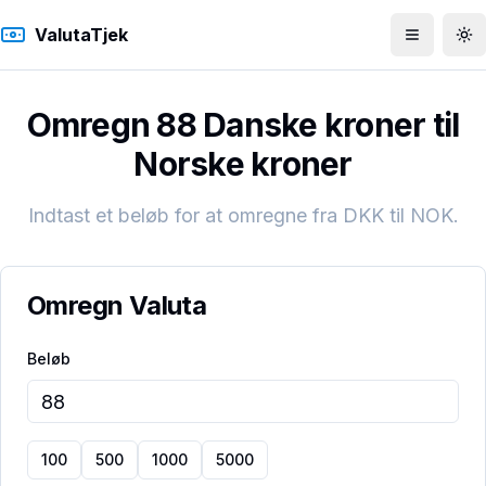
ValutaTjek
Åbn men
To
Omregn 88 Danske kroner til
Norske kroner
Indtast et beløb for at omregne fra
DKK
til
NOK
.
Omregn Valuta
Beløb
100
500
1000
5000