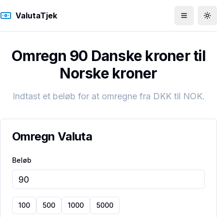
ValutaTjek
Åbn men
To
Omregn 90 Danske kroner til
Norske kroner
Indtast et beløb for at omregne fra
DKK
til
NOK
.
Omregn Valuta
Beløb
100
500
1000
5000