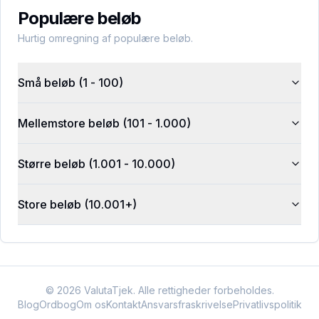
Populære beløb
Hurtig omregning af populære beløb.
Små beløb (1 - 100)
Mellemstore beløb (101 - 1.000)
Større beløb (1.001 - 10.000)
Store beløb (10.001+)
©
2026
ValutaTjek. Alle rettigheder forbeholdes.
Blog
Ordbog
Om os
Kontakt
Ansvarsfraskrivelse
Privatlivspolitik