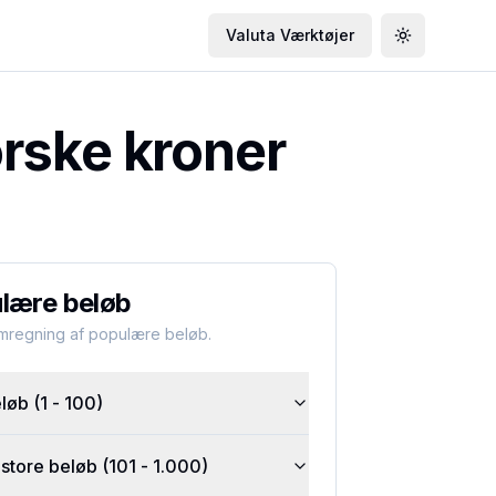
Valuta Værktøjer
Toggle the
rske kroner
lære beløb
omregning af populære beløb.
øb (1 - 100)
tore beløb (101 - 1.000)