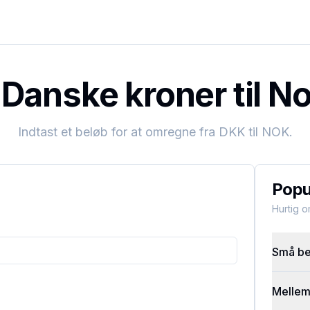
Danske kroner til No
Indtast et beløb for at omregne fra
DKK
til
NOK
.
Popu
Hurtig 
Små bel
Mellems