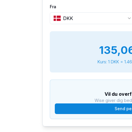
Fra
DKK
135,0
Kurs: 1
DKK
=
1.4
Vil du over
Wise giver dig be
Send pe