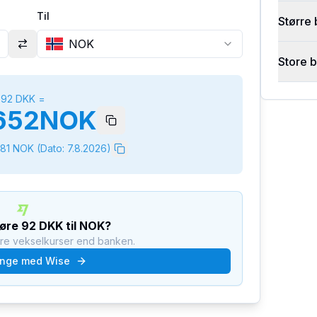
Til
Større 
NOK
Store 
92
DKK
=
652
NOK
681
NOK
(Dato:
7.8.2026
)
føre
92
DKK
til
NOK
?
dre vekselkurser end banken.
nge med Wise