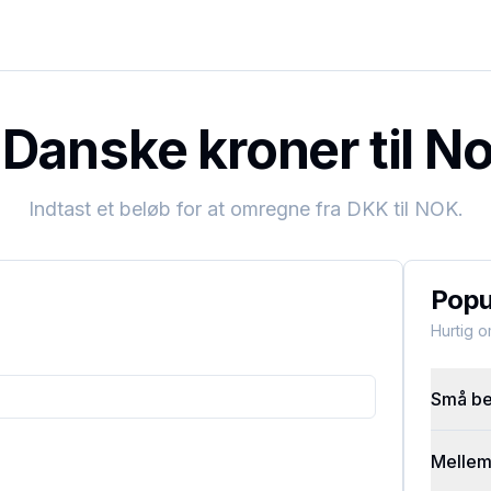
Danske kroner til No
Indtast et beløb for at omregne fra
DKK
til
NOK
.
Popu
Hurtig 
Små bel
Mellems