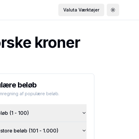
Valuta Værktøjer
Toggle the
rske kroner
lære beløb
omregning af populære beløb.
øb (1 - 100)
tore beløb (101 - 1.000)