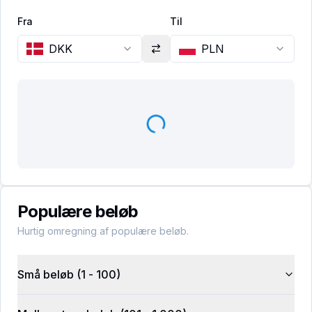
Fra
Til
DKK
PLN
Populære beløb
Hurtig omregning af populære beløb.
Små beløb (1 - 100)