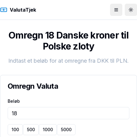
ValutaTjek
Åbn men
To
Omregn 18 Danske kroner til
Polske zloty
Indtast et beløb for at omregne fra
DKK
til
PLN
.
Omregn Valuta
Beløb
100
500
1000
5000