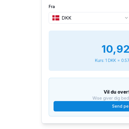
Fra
DKK
10,9
Kurs: 1
DKK
=
0.5
Vil du ove
Wise giver dig be
Send pe