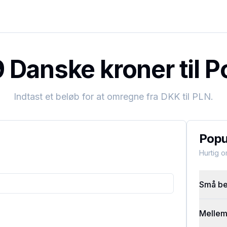
Danske kroner til P
Indtast et beløb for at omregne fra
DKK
til
PLN
.
Popu
Hurtig 
Små bel
Mellems