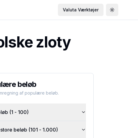
Valuta Værktøjer
Toggle the
olske zloty
lære beløb
omregning af populære beløb.
øb (1 - 100)
tore beløb (101 - 1.000)