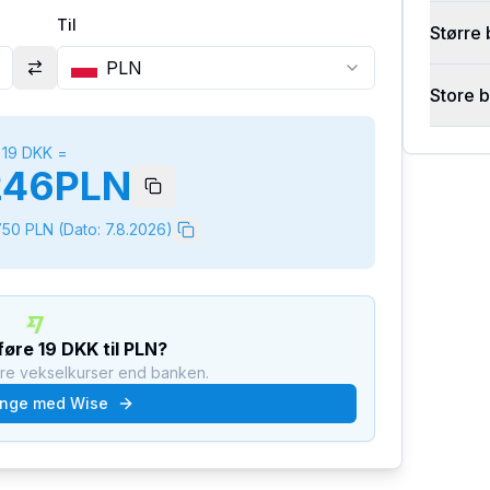
Til
Større 
PLN
Store 
19
DKK
=
246
PLN
750
PLN
(Dato:
7.8.2026
)
rføre
19
DKK
til
PLN
?
dre vekselkurser end banken.
nge med Wise