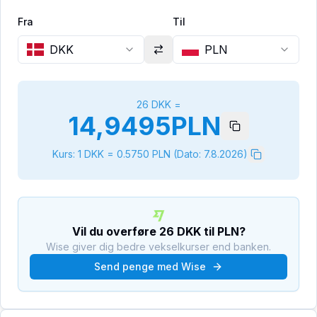
Fra
Til
DKK
PLN
26
DKK
=
14,9495
PLN
Kurs: 1
DKK
=
0.5750
PLN
(Dato:
7.8.2026
)
Vil du overføre
26
DKK
til
PLN
?
Wise giver dig bedre vekselkurser end banken.
Send penge med Wise