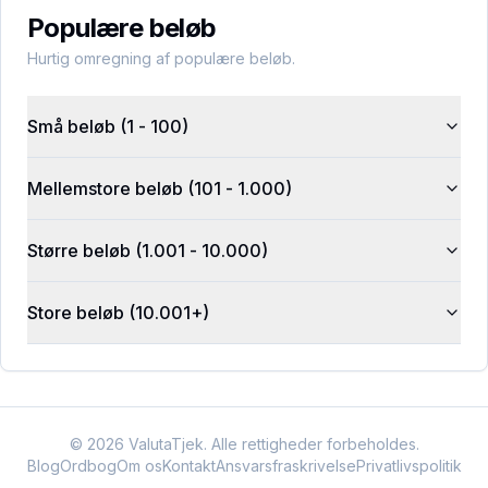
Populære beløb
Hurtig omregning af populære beløb.
Små beløb (1 - 100)
Mellemstore beløb (101 - 1.000)
Større beløb (1.001 - 10.000)
Store beløb (10.001+)
©
2026
ValutaTjek. Alle rettigheder forbeholdes.
Blog
Ordbog
Om os
Kontakt
Ansvarsfraskrivelse
Privatlivspolitik