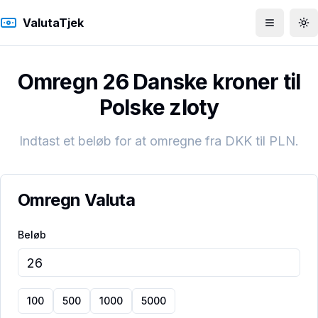
ValutaTjek
Åbn men
To
Omregn 26 Danske kroner til
Polske zloty
Indtast et beløb for at omregne fra
DKK
til
PLN
.
Omregn Valuta
Beløb
100
500
1000
5000