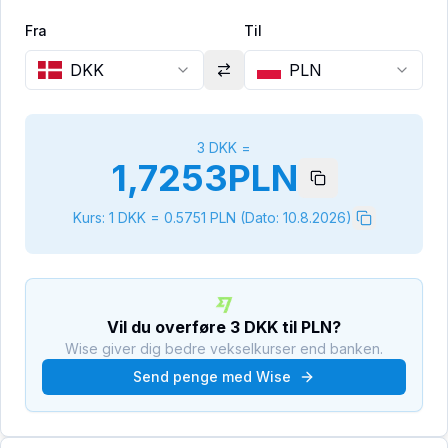
Fra
Til
DKK
PLN
3
DKK
=
1,7253
PLN
Kurs: 1
DKK
=
0.5751
PLN
(Dato:
10.8.2026
)
Vil du overføre
3
DKK
til
PLN
?
Wise giver dig bedre vekselkurser end banken.
Send penge med Wise