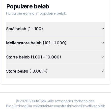
Populære beløb
Hurtig omregning af populære beløb.
Små beløb (1 - 100)
Mellemstore beløb (101 - 1.000)
Større beløb (1.001 - 10.000)
Store beløb (10.001+)
©
2026
ValutaTjek. Alle rettigheder forbeholdes.
Blog
Ordbog
Om os
Kontakt
Ansvarsfraskrivelse
Privatlivspolitik