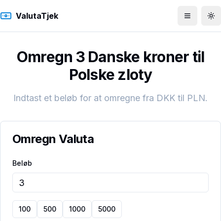
ValutaTjek
Åbn men
To
Omregn 3 Danske kroner til
Polske zloty
Indtast et beløb for at omregne fra
DKK
til
PLN
.
Omregn Valuta
Beløb
100
500
1000
5000