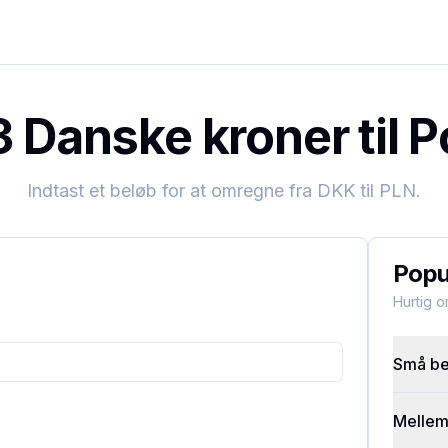
Danske kroner til P
Indtast et beløb for at omregne fra
DKK
til
PLN
.
Popu
Hurtig 
Små bel
Mellems