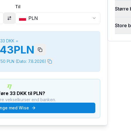
Til
Større 
PLN
Store 
33
DKK
=
743
PLN
750
PLN
(Dato:
7.8.2026
)
rføre
33
DKK
til
PLN
?
dre vekselkurser end banken.
nge med Wise