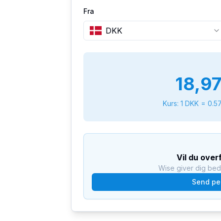
Fra
DKK
18,9
Kurs: 1
DKK
=
0.5
Vil du ove
Wise giver dig be
Send pe