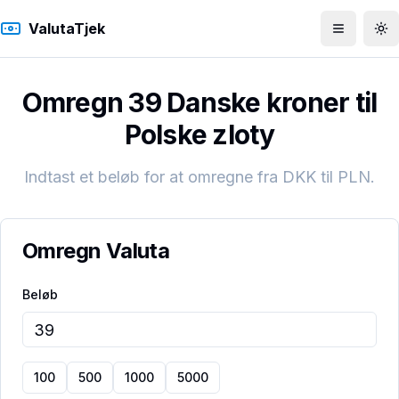
ValutaTjek
Åbn men
To
Omregn 39 Danske kroner til
Polske zloty
Indtast et beløb for at omregne fra
DKK
til
PLN
.
Omregn Valuta
Beløb
100
500
1000
5000