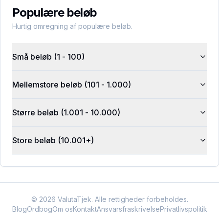
Populære beløb
Hurtig omregning af populære beløb.
Små beløb (1 - 100)
Mellemstore beløb (101 - 1.000)
Større beløb (1.001 - 10.000)
Store beløb (10.001+)
©
2026
ValutaTjek. Alle rettigheder forbeholdes.
Blog
Ordbog
Om os
Kontakt
Ansvarsfraskrivelse
Privatlivspolitik